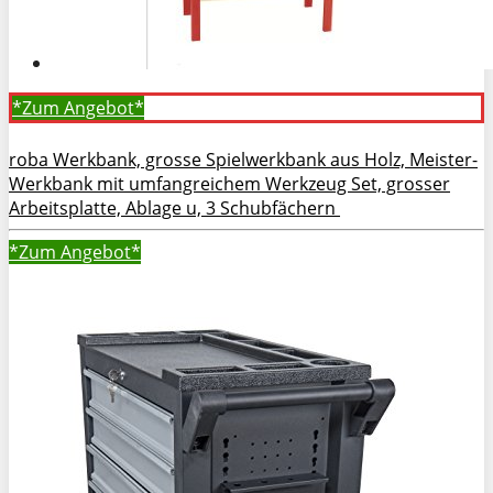
*Zum
Angebot*
roba Werkbank, grosse Spielwerkbank aus Holz, Meister-
Werkbank mit umfangreichem Werkzeug Set, grosser
Arbeitsplatte, Ablage u, 3 Schubfächern
*Zum
Angebot*