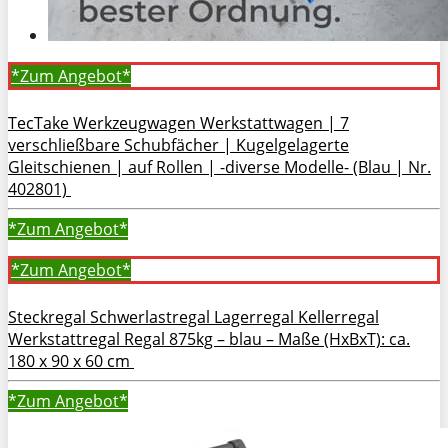
*Zum
Angebot*
TecTake Werkzeugwagen Werkstattwagen | 7
verschließbare Schubfächer | Kugelgelagerte
Gleitschienen | auf Rollen | -diverse Modelle- (Blau | Nr.
402801)
*Zum
Angebot*
*Zum
Angebot*
Steckregal Schwerlastregal Lagerregal Kellerregal
Werkstattregal Regal 875kg – blau – Maße (HxBxT): ca.
180 x 90 x 60 cm
*Zum
Angebot*