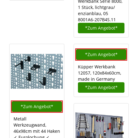
Werkbank Serie 8000,
1 Stück, lichtgrau/
enzianblau, 05
8001A6-207B4S.11
*Zum
Angebot*
*Zum
Angebot*
Küpper Werkbank
12057, 120x84x60cm,
made in Germany
*Zum
Angebot*
*Zum
Angebot*
Metall
Werkzeugwand,
46x98cm mit 44 Haken
✓ Eurolochung ✓