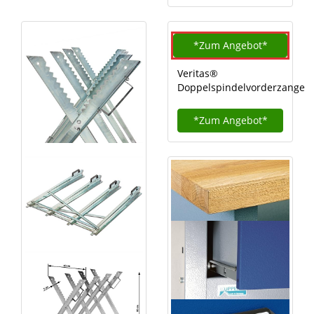
*Zum
Angebot*
Veritas®
Doppelspindelvorderzange
*Zum
Angebot*