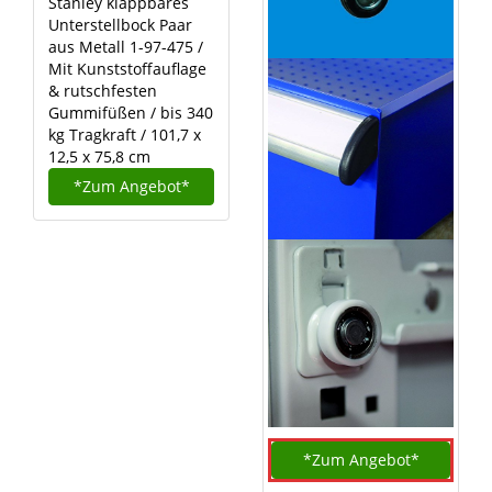
Stanley klappbares
Unterstellbock Paar
aus Metall 1-97-475 /
Mit Kunststoffauflage
& rutschfesten
Gummifüßen / bis 340
kg Tragkraft / 101,7 x
12,5 x 75,8 cm
*Zum
Angebot*
*Zum
Angebot*