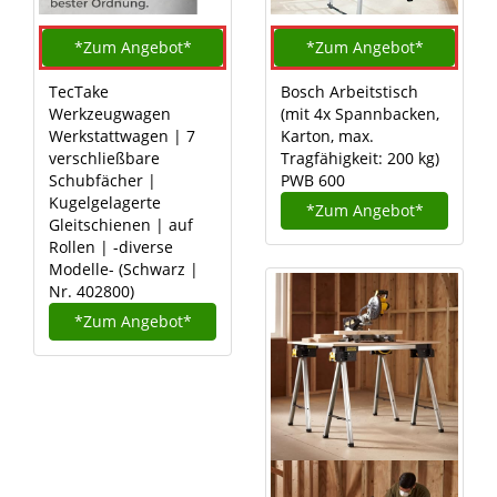
*Zum
Angebot*
*Zum
Angebot*
TecTake
Bosch Arbeitstisch
Werkzeugwagen
(mit 4x Spannbacken,
Werkstattwagen | 7
Karton, max.
verschließbare
Tragfähigkeit: 200 kg)
Schubfächer |
PWB 600
Kugelgelagerte
*Zum
Angebot*
Gleitschienen | auf
Rollen | -diverse
Modelle- (Schwarz |
Nr. 402800)
*Zum
Angebot*