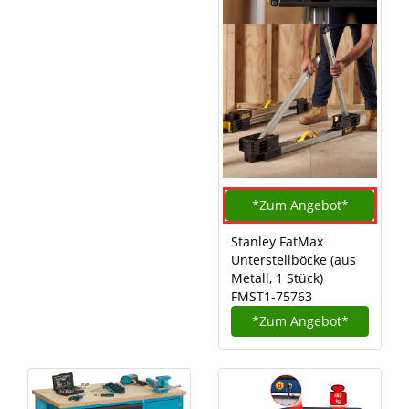
*Zum
Angebot*
Stanley FatMax
Unterstellböcke (aus
Metall, 1 Stück)
FMST1-75763
*Zum
Angebot*