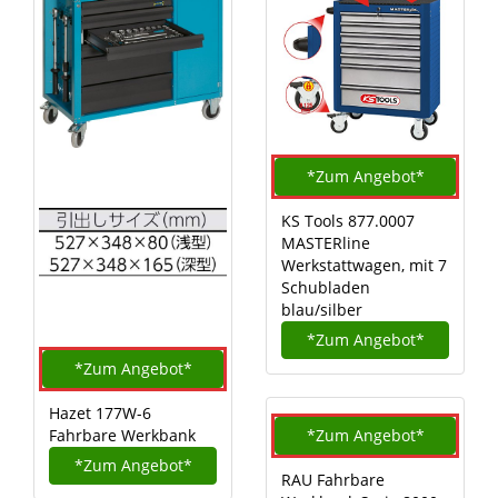
*Zum
Angebot*
KS Tools 877.0007
MASTERline
Werkstattwagen, mit 7
Schubladen
blau/silber
*Zum
Angebot*
*Zum
Angebot*
Hazet 177W-6
Fahrbare Werkbank
*Zum
Angebot*
*Zum
Angebot*
RAU Fahrbare