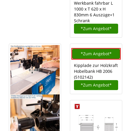
Werkbank fahrbar L
1000 x T 620 x H
830mm 6 Auszüge+1
Schrank
*Zum
Angebot*
*Zum
Angebot*
Kipplade zur Holzkraft
Hobelbank HB 2006
(5102142)
*Zum
Angebot*