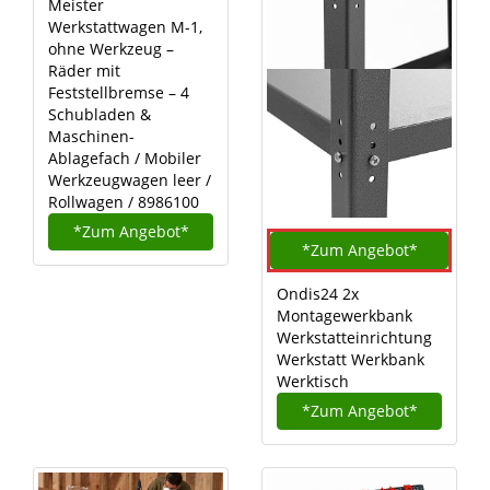
Meister
Werkstattwagen M-1,
ohne Werkzeug –
Räder mit
Feststellbremse – 4
Schubladen &
Maschinen-
Ablagefach / Mobiler
Werkzeugwagen leer /
Rollwagen / 8986100
*Zum
Angebot*
*Zum
Angebot*
Ondis24 2x
Montagewerkbank
Werkstatteinrichtung
Werkstatt Werkbank
Werktisch
*Zum
Angebot*