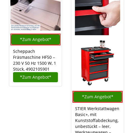
*Zum
Angebot*
Scheppach
Fräsmaschine HF50 –
230 V 50 Hz 1500 W, 1
Stück, 4902105901
*Zum
Angebot*
*Zum
Angebot*
STIER Werkstattwagen
Basic+, mit
Kunststoffabdeckung,
unbestückt – leer,
Werkzeugwagen –