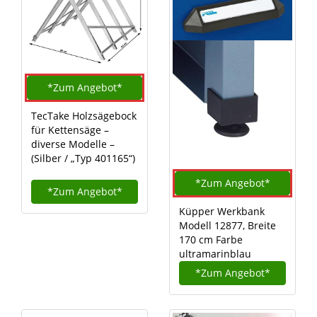
*Zum
Angebot*
TecTake Holzsägebock
für Kettensäge –
diverse Modelle –
(Silber / „Typ 401165“)
*Zum
Angebot*
*Zum
Angebot*
Küpper Werkbank
Modell 12877, Breite
170 cm Farbe
ultramarinblau
*Zum
Angebot*