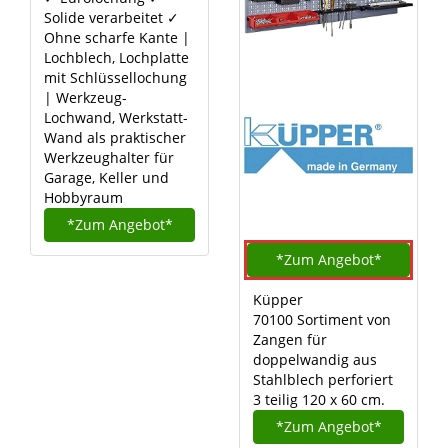
Solide verarbeitet ✓
Ohne scharfe Kante |
Lochblech, Lochplatte
mit Schlüssellochung
| Werkzeug-
Lochwand, Werkstatt-
Wand als praktischer
Werkzeughalter für
Garage, Keller und
Hobbyraum
*Zum
Angebot*
*Zum
Angebot*
Küpper
70100 Sortiment von
Zangen für
doppelwandig aus
Stahlblech perforiert
3 teilig 120 x 60 cm.
*Zum
Angebot*