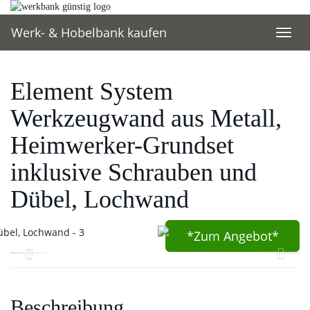
Skip
to
Werk- & Hobelbank kaufen
main
Toggl
content
navig
Element System
Werkzeugwand aus Metall,
Heimwerker-Grundset
inklusive Schrauben und
Dübel, Lochwand
*Zum
Angebot*
Beschreibung