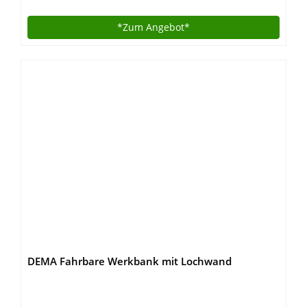
mm, Tischgröße 645 x 530 mm)
*Zum
Angebot*
DEMA Fahrbare Werkbank mit Lochwand