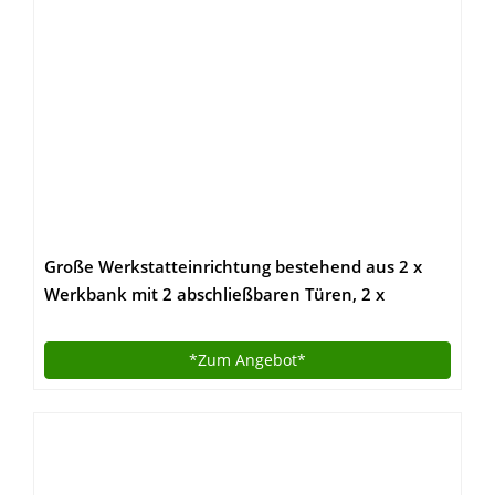
Große Werkstatteinrichtung bestehend aus 2 x
Werkbank mit 2 abschließbaren Türen, 2 x
Werkstattschrank mit zwei abschließbaren Türen
und 2 x Lochwand Metall mit 14tlg.
*Zum
Angebot*
Hakensortiment. Topp Preis / Leistungsverhältnis