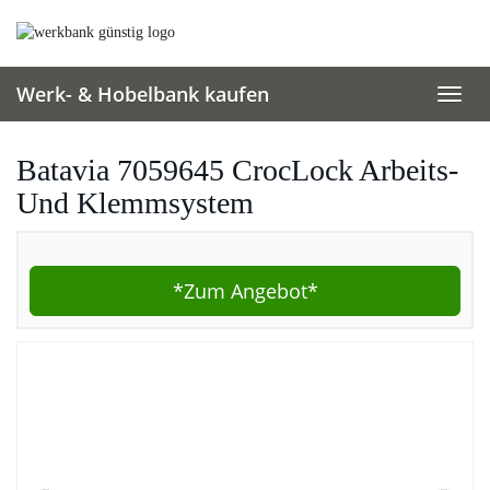
Skip
to
main
content
Werk- & Hobelbank kaufen
Toggl
navig
Batavia 7059645 CrocLock Arbeits-
Und Klemmsystem
*Zum
Angebot*