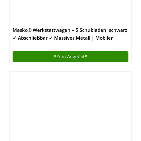
Masko® Werkstattwagen – 5 Schubladen, schwarz
✓ Abschließbar ✓ Massives Metall | Mobiler
Werkzeug-Wagen ohne Werkzeug | Profi
Werkstatt-Wagen | Rollwagen zur
*Zum
Angebot*
Werkzeugaufbewahrung mit Schloss |