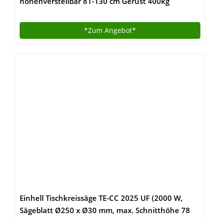
höhenverstellbar 81-130 cm Gerüst 400kg
Tragkraft insgesamt
*Zum
Angebot*
Einhell Tischkreissäge TE-CC 2025 UF (2000 W,
Sägeblatt Ø250 x Ø30 mm, max. Schnitthöhe 78