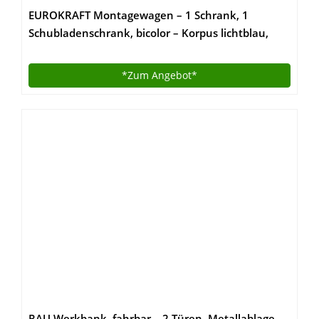
EUROKRAFT Montagewagen – 1 Schrank, 1
Schubladenschrank, bicolor – Korpus lichtblau,
Fronten weißaluminium, MDF-Arbeitsplatte –
Fahrbare Werkbank Fahrbarer Arbeitstisch
*Zum
Angebot*
Werkbank, fahrbar Werkstattgerät
Werkstattwägen Werkbank, fahrbar Werkbänke,
fahrbar
RAU Werkbank, fahrbar – 2 Türen, Metallablage