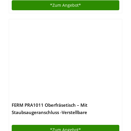
*Zum
Angebot*
FERM PRA1011 Oberfräsetisch – Mit
Staubsaugeranschluss -Verstellbare
Winkelführung – Universal: für Oberfräser mit
Standfuß bis 162 mm
*Zum
Angebot*