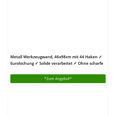
Metall Werkzeugwand, 46x98cm mit 44 Haken ✓
Eurolochung ✓ Solide verarbeitet ✓ Ohne scharfe
Kante | Lochblech, Lochplatte mit
Schlüssellochung | Werkzeug-Lochwand,
*Zum
Angebot*
Werkstatt-Wand als praktischer Werkzeughalter
für Garage, Keller und Hobbyraum