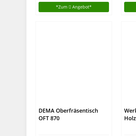
Wer
*Zum
Angebot*
absc
Arbe
DEMA Oberfräsentisch
Werk
OFT 870
Holz
cm (
400 