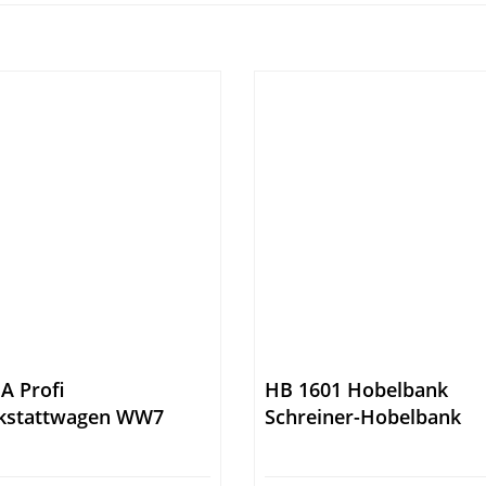
A Profi
HB 1601 Hobelbank
kstattwagen WW7
Schreiner-Hobelbank
razit
Holzkraft 5101163