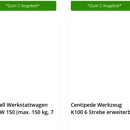
*Zum
Angebot*
*Zum
Angebot*
ell Werkstattwagen
Centipede Werkzeug
W 150 (max. 150 kg, 7
K100 6 Strebe erweiter
lgelagerte
2 ‚x 4‘ Tragbarer Sägeb
bfächer, 4
und Work System Kit