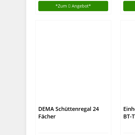
Kugelgelagerte Laden, 1
*Zum
Angebot*
Stück, XL, 6333
DEMA Schüttenregal 24
Einh
Fächer
BT-T
kuge
Schu