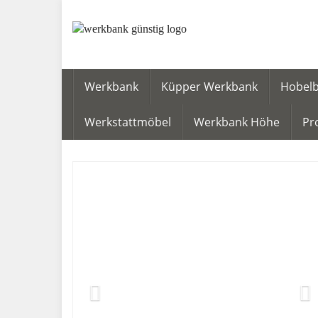
Skip
to
main
content
Werkbank
Küpper Werkbank
Hobel
Werkstattmöbel
Werkbank Höhe
Pr