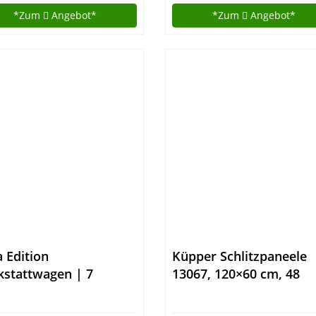
*Zum
Angebot*
*Zum
Angebot*
a Edition
Küpper Schlitzpaneele
stattwagen | 7
13067, 120×60 cm, 48
bladen – 5 gefüllt mit
Sichtboxen
dwerkzeug |