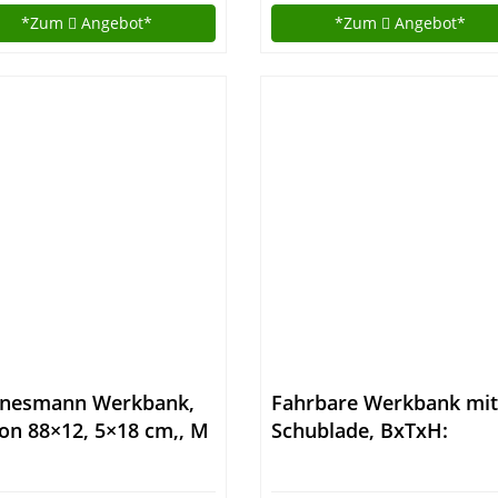
htlaufräder)
*Zum
Angebot*
*Zum
Angebot*
nesmann Werkbank,
Fahrbare Werkbank mit
on 88×12, 5×18 cm,, M
Schublade, BxTxH:
0
1500x750x940 mm