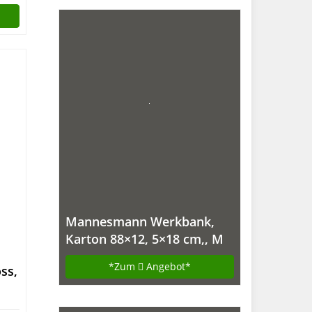
Mannesmann Werkbank,
Karton 88×12, 5×18 cm,, M
7000
*Zum
Angebot*
ss,