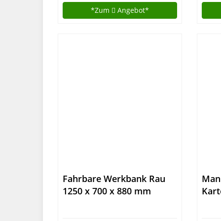
Leic
*Zum
Angebot*
Fahrbare Werkbank Rau
Man
1250 x 700 x 880 mm
Kart
700