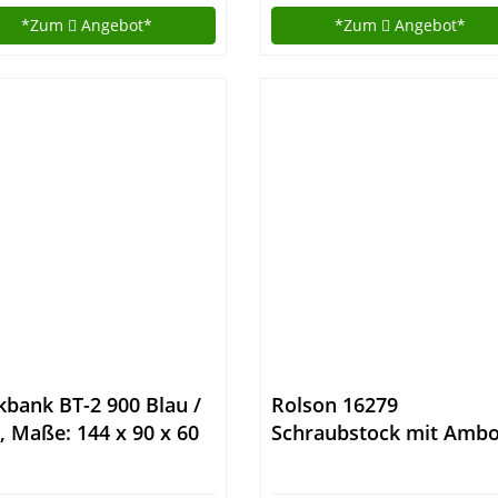
kzeugwagen
*Zum
Angebot*
*Zum
Angebot*
hließbar + COB Akku
itsleuchte
bank BT-2 900 Blau /
Rolson 16279
, Maße: 144 x 90 x 60
Schraubstock mit Ambo
H x B x T), Traglast:
60 mm
kg mit Lochwand