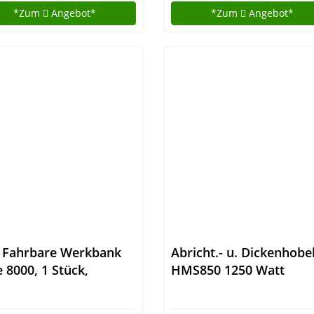
*Zum
Angebot*
*Zum
Angebot*
 Fahrbare Werkbank
Abricht.- u. Dickenhobe
e 8000, 1 Stück,
HMS850 1250 Watt
tgrau, 05 8000-1-
B4S.12