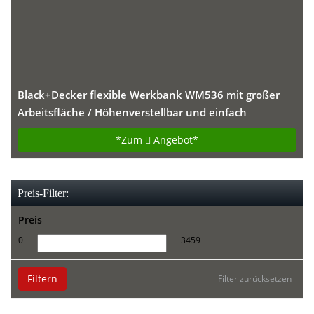
Black+Decker flexible Werkbank WM536 mit großer
Arbeitsfläche / Höhenverstellbar und einfach
handzuhaben / Bis 160 kg belastbar / Maße
*Zum
Angebot*
(Arbeitsfläche): 25,0 x 61,0 cm
Preis-Filter:
Preis
0
3459
Filtern
Filter zurücksetzen