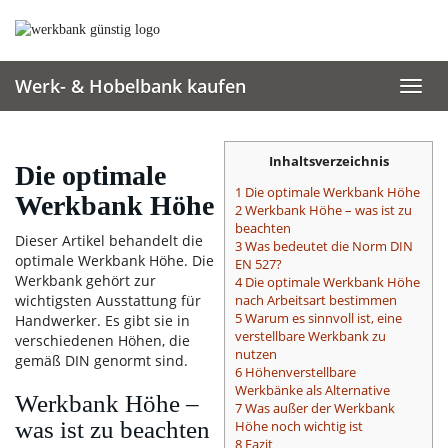
Skip
to
main
content
Werk- & Hobelbank kaufen
Toggl
navig
Inhaltsverzeichnis
Die optimale
1 Die optimale Werkbank Höhe
Werkbank Höhe
2 Werkbank Höhe – was ist zu
beachten
Dieser Artikel behandelt die
3 Was bedeutet die Norm DIN
optimale Werkbank Höhe. Die
EN 527?
Werkbank gehört zur
4 Die optimale Werkbank Höhe
wichtigsten Ausstattung für
nach Arbeitsart bestimmen
5 Warum es sinnvoll ist, eine
Handwerker. Es gibt sie in
verstellbare Werkbank zu
verschiedenen Höhen, die
nutzen
gemäß DIN genormt sind.
6 Höhenverstellbare
Werkbänke als Alternative
Werkbank Höhe –
7 Was außer der Werkbank
was ist zu beachten
Höhe noch wichtig ist
8 Fazit