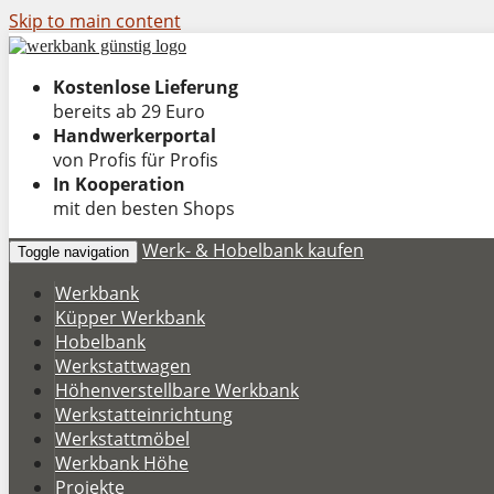
Skip to main content
Kostenlose Lieferung
bereits ab 29 Euro
Handwerkerportal
von Profis für Profis
In Kooperation
mit den besten Shops
Werk- & Hobelbank kaufen
Toggle navigation
Werkbank
Küpper Werkbank
Hobelbank
Werkstattwagen
Höhenverstellbare Werkbank
Werkstatteinrichtung
Werkstattmöbel
Werkbank Höhe
Projekte