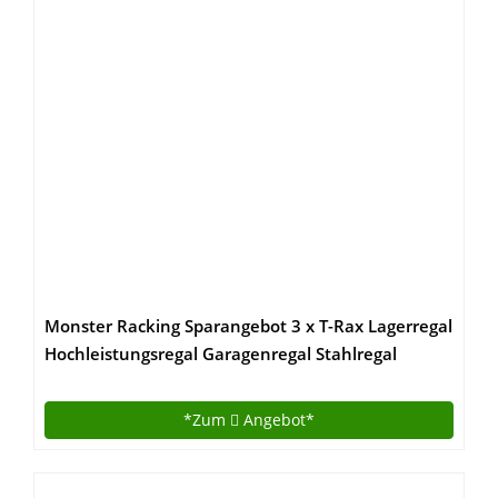
Monster Racking Sparangebot 3 x T-Rax Lagerregal
Hochleistungsregal Garagenregal Stahlregal
Industrieregal Werkstattregal Steckregal
Lagerregal 90cm x 45cm x 180cm 100%
*Zum
Angebot*
Schraubenfrei + Gratis Gummihammer