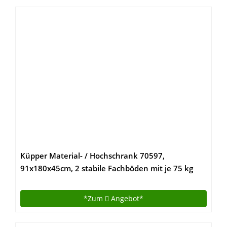
Küpper Material- / Hochschrank 70597,
91x180x45cm, 2 stabile Fachböden mit je 75 kg
Tragkraft, 10 kugelgelagerte Schubladen, made in
Germany
*Zum
Angebot*