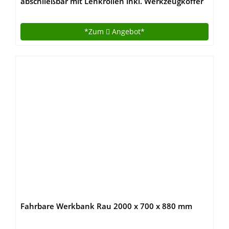
abschließbar mit Lenkrollen inkl. Werkzeugkoffer
TOP Aktion – begrenzter Zeitraum und Mengen !
*Zum
Angebot*
Fahrbare Werkbank Rau 2000 x 700 x 880 mm