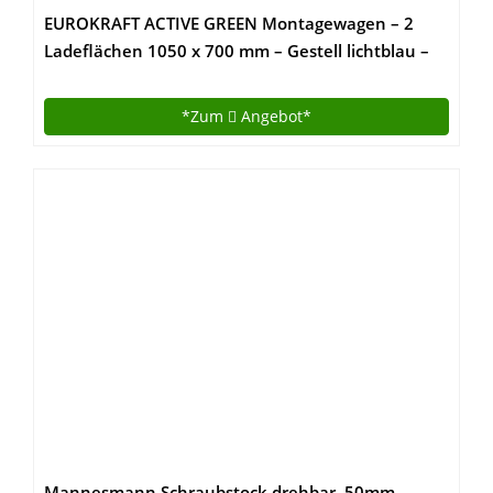
EUROKRAFT ACTIVE GREEN Montagewagen – 2
Ladeflächen 1050 x 700 mm – Gestell lichtblau –
Arbeitstisch, fahrbar Arbeitstische, fahrbar
Fahrbare Werkbank Fahrbarer Arbeitstisch
*Zum
Angebot*
Werkbank, fahrbar Werkbänke, fahrbar
Mannesmann Schraubstock drehbar, 50mm