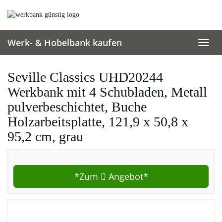
Skip
to
main
content
Werk- & Hobelbank kaufen
Toggl
navig
Seville Classics UHD20244
Werkbank mit 4 Schubladen, Metall
pulverbeschichtet, Buche
Holzarbeitsplatte, 121,9 x 50,8 x
95,2 cm, grau
*Zum
Angebot*