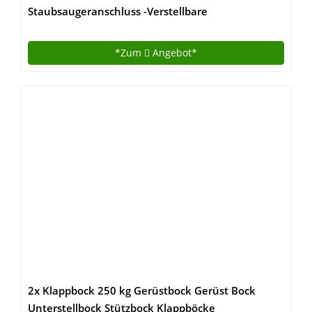
Staubsaugeranschluss -Verstellbare
Winkelführung – Universal: für Oberfräser mit
Standfuß bis 162 mm
*Zum
Angebot*
2x Klappbock 250 kg Gerüstbock Gerüst Bock
Unterstellbock Stützbock Klappböcke