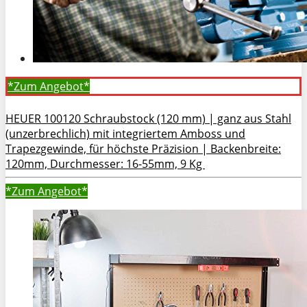
*Zum
Angebot*
HEUER 100120 Schraubstock (120 mm) | ganz aus Stahl
(unzerbrechlich) mit integriertem Amboss und
Trapezgewinde, für höchste Präzision | Backenbreite:
120mm, Durchmesser: 16-55mm, 9 Kg
*Zum
Angebot*