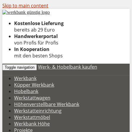
Skip to main content
Kostenlose Lieferung
bereits ab 29 Euro
Handwerkerportal
von Profis für Profis
In Kooperation
mit den besten Shops
Werk- & Hobelbank kaufen
Toggle navigation
Werkbank
Küpper Werkbank
Hobelbank
Werkstattwagen
Höhenverstellbare Werkbank
Werkstatteinrichtung
Werkstattmöbel
Werkbank Höhe
Projekte