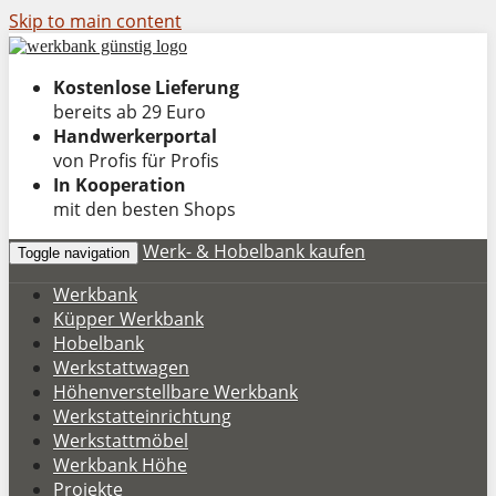
Skip to main content
Kostenlose Lieferung
bereits ab 29 Euro
Handwerkerportal
von Profis für Profis
In Kooperation
mit den besten Shops
Werk- & Hobelbank kaufen
Toggle navigation
Werkbank
Küpper Werkbank
Hobelbank
Werkstattwagen
Höhenverstellbare Werkbank
Werkstatteinrichtung
Werkstattmöbel
Werkbank Höhe
Projekte