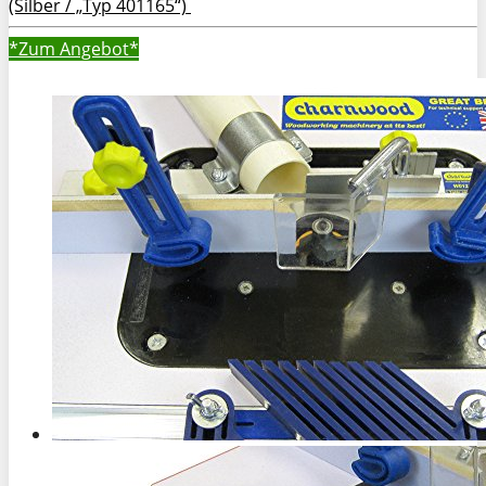
(Silber / „Typ 401165“)
*Zum
Angebot*