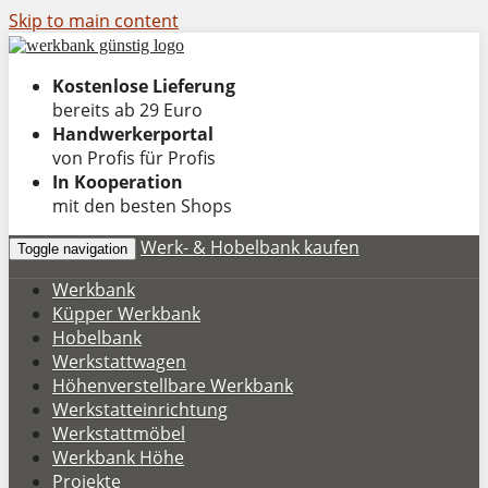
Skip to main content
Kostenlose Lieferung
bereits ab 29 Euro
Handwerkerportal
von Profis für Profis
In Kooperation
mit den besten Shops
Werk- & Hobelbank kaufen
Toggle navigation
Werkbank
Küpper Werkbank
Hobelbank
Werkstattwagen
Höhenverstellbare Werkbank
Werkstatteinrichtung
Werkstattmöbel
Werkbank Höhe
Projekte