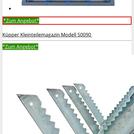
*Zum
Angebot*
Küpper Kleinteilemagazin Modell 50090
*Zum
Angebot*