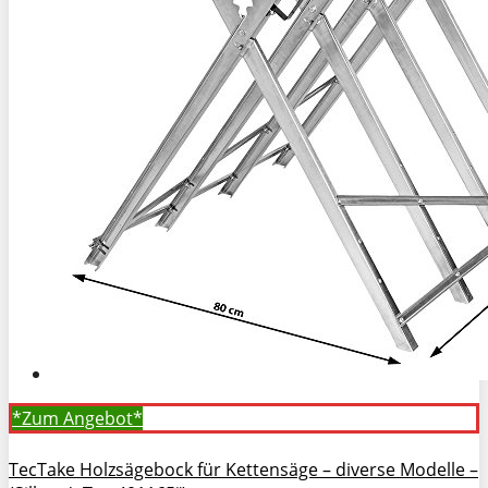
*Zum
Angebot*
TecTake Holzsägebock für Kettensäge – diverse Modelle –