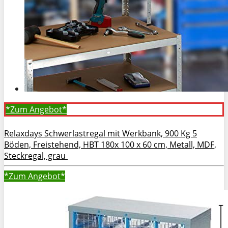
*Zum
Angebot*
Relaxdays Schwerlastregal mit Werkbank, 900 Kg 5
Böden, Freistehend, HBT 180x 100 x 60 cm, Metall, MDF,
Steckregal, grau
*Zum
Angebot*