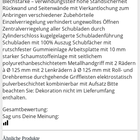
Blechstärke – verwindungssteif hohe Standsicherheit
Rückwand und Seitenwände mit Vierkantlochung zum
Anbringen verschiedener Zubehörteile
Einzelverriegelung verhindert ungewolltes Öffnen
Zentralverriegelung aller Schubladen durch
Zylinderschloss kugelgelagerte Schubladenführung
Schubladen mit 100% Auszug Schubfächer mit
rutschfester Gummieinlage Arbeitsplatte mit 10 mm
starker Schaumstoffeinlage mit seitlichem
polyurethanbeschichtetem Metallhandgriff mit 2 Rädern
à Ø 125 mm mit 2 Lenkrädern à Ø 125 mm mit Roll- und
Drehbremse durchgehende Griffleisten elektrostatisch
pulverbeschichtet kombinierbar mit Aufsatz Bitte
beachten Sie: Dekoration nicht im Lieferumfang
enthalten.
Gesamtbewertung:
Sag uns Deine Meinung:
Ähnliche Produkte