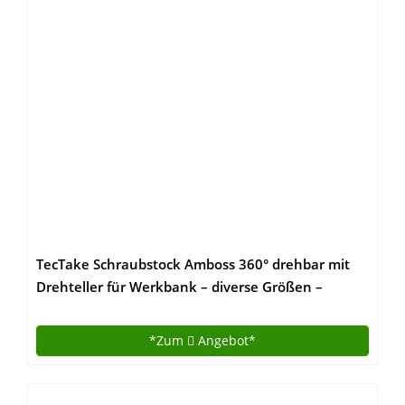
TecTake Schraubstock Amboss 360° drehbar mit
Drehteller für Werkbank – diverse Größen –
(Spannweite 165 mm | Nr. 401125)
*Zum
Angebot*