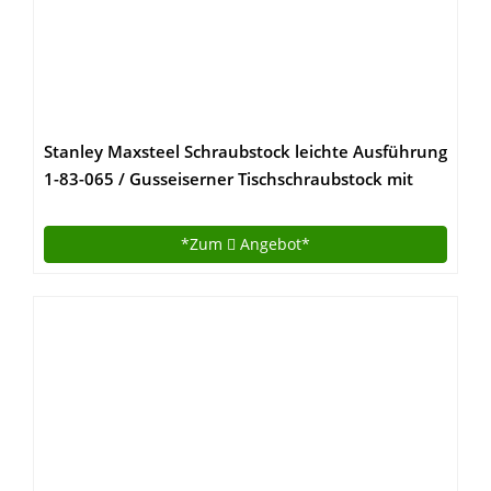
Stanley Maxsteel Schraubstock leichte Ausführung
1-83-065 / Gusseiserner Tischschraubstock mit
85mm Ausladung, 100mm Spannweite & 110kg
Spannkraft für den vielseitigen Einsatz
*Zum
Angebot*