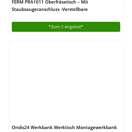
FERM PRA1011 Oberfräsetisch – Mit
Staubsaugeranschluss -Verstellbare
Winkelführung – Universal: für Oberfräser mit
Standfuß bis 162 mm
*Zum
Angebot*
Ondis24 Werkbank Werktisch Montagewerkbank