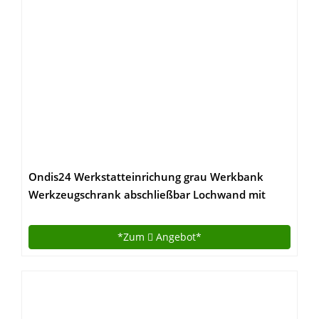
Ondis24 Werkstatteinrichung grau Werkbank
Werkzeugschrank abschließbar Lochwand mit
Haken 240 x 60 x 202 (H) cm
*Zum
Angebot*