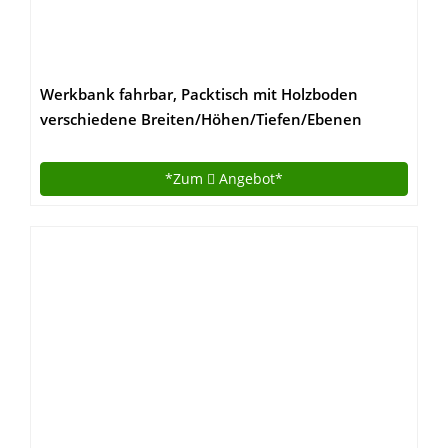
Werkbank fahrbar, Packtisch mit Holzboden
verschiedene Breiten/Höhen/Tiefen/Ebenen
(120/104/60cm (B/H/T), 2 Ebenen)
*Zum
Angebot*