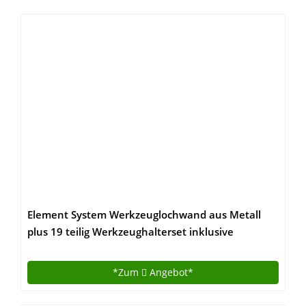
Element System Werkzeuglochwand aus Metall
plus 19 teilig Werkzeughalterset inklusive
Schrauben und Dübel, Werkzeugwand weiß,
Werkbankzubehör
*Zum
Angebot*