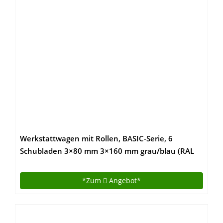
Werkstattwagen mit Rollen, BASIC-Serie, 6
Schubladen 3×80 mm 3×160 mm grau/blau (RAL
7035/5015), abschließbar,
Rollwagen/Werkzeugwagen mit Rollen
*Zum
Angebot*