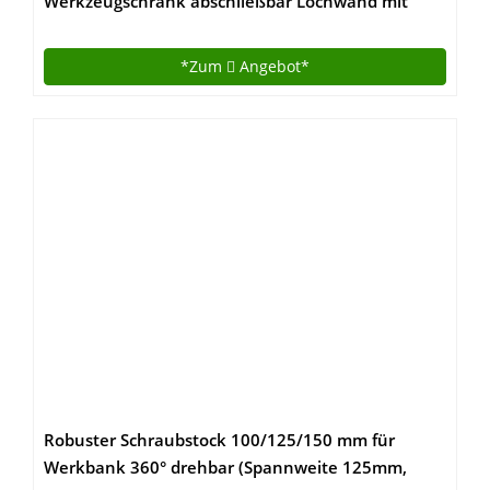
Werkzeugschrank abschließbar Lochwand mit
Haken 240 x 60 x 202 (H) cm
*Zum
Angebot*
Robuster Schraubstock 100/125/150 mm für
Werkbank 360° drehbar (Spannweite 125mm,