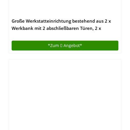
Große Werkstatteinrichtung bestehend aus 2 x
Werkbank mit 2 abschließbaren Türen, 2 x
Werkstattschrank mit zwei abschließbaren Türen
und 2 x Lochwand Metall mit 14tlg.
*Zum
Angebot*
Hakensortiment. Topp Preis / Leistungsverhältnis