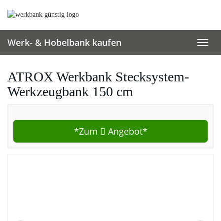
Skip
to
main
content
Werk- & Hobelbank kaufen
Toggl
navig
ATROX Werkbank Stecksystem-
Werkzeugbank 150 cm
*Zum
Angebot*