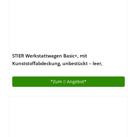
STIER Werkstattwagen Basic+, mit
Kunststoffabdeckung, unbestückt – leer,
Werkzeugwagen – Montagewagen, Max.
Belastung
*Zum
Angebot*